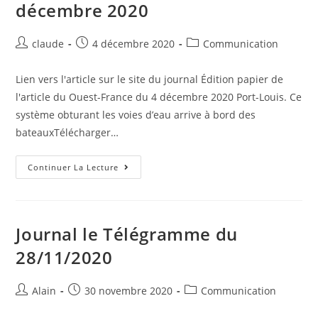
décembre 2020
Il
Y
A
Quelques
Auteur/autrice
Post
Post
claude
4 décembre 2020
Communication
Années
de
published:
category:
la
Lien vers l'article sur le site du journal Édition papier de
publication :
l'article du Ouest-France du 4 décembre 2020 Port-Louis. Ce
système obturant les voies d’eau arrive à bord des
bateauxTélécharger…
Journal
Continuer La Lecture
Ouest-
France
Du
4
Décembre
2020
Journal le Télégramme du
28/11/2020
Auteur/autrice
Post
Post
Alain
30 novembre 2020
Communication
de
published:
category: