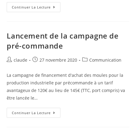
la
publication :
Journal
Continuer La Lecture
Le
Télégramme
Du
28/11/2020
Lancement de la campagne de
pré-commande
Auteur/autrice
Post
Post
claude
27 novembre 2020
Communication
de
published:
category:
la
La campagne de financement d'achat des moules pour la
publication :
production industrielle par précommande à un tarif
avantageux de 120€ au lieu de 145€ (TTC, port compris) va
être lancée le…
Lancement
Continuer La Lecture
De
La
Campagne
De
Pré-