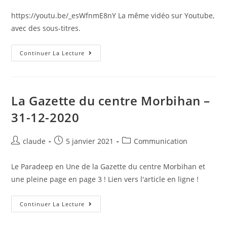
de
published:
category:
la
https://youtu.be/_esWfnmE8nY La même vidéo sur Youtube,
publication :
avec des sous-titres.
Alain
Continuer La Lecture
Et
Le
Paradeep
Était
À
La
La Gazette du centre Morbihan –
Cité
De
31-12-2020
La
Voile
De
Lorient
Auteur/autrice
Post
Post
claude
5 janvier 2021
Communication
Ce
de
published:
category:
Weekend
(30
la
Le Paradeep en Une de la Gazette du centre Morbihan et
Juin-
publication :
2
une pleine page en page 3 ! Lien vers l'article en ligne !
Juillet
2023).
La
Continuer La Lecture
Gazette
Du
Centre