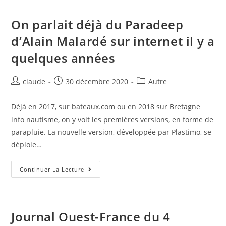
Morbihan
–
31-
On parlait déjà du Paradeep
12-
2020
d’Alain Malardé sur internet il y a
quelques années
Auteur/autrice
Post
Post
claude
30 décembre 2020
Autre
de
published:
category:
la
Déjà en 2017, sur bateaux.com ou en 2018 sur Bretagne
publication :
info nautisme, on y voit les premières versions, en forme de
parapluie. La nouvelle version, développée par Plastimo, se
déploie…
On
Continuer La Lecture
Parlait
Déjà
Du
Paradeep
D’Alain
Malardé
Journal Ouest-France du 4
Sur
Internet